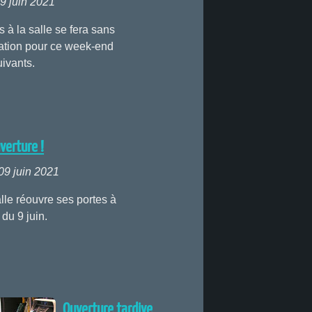
9 juin 2021
s à la salle se fera sans
ation pour ce week-end
uivants.
verture !
09 juin 2021
lle réouvre ses portes à
r du 9 juin.
Ouverture tardive