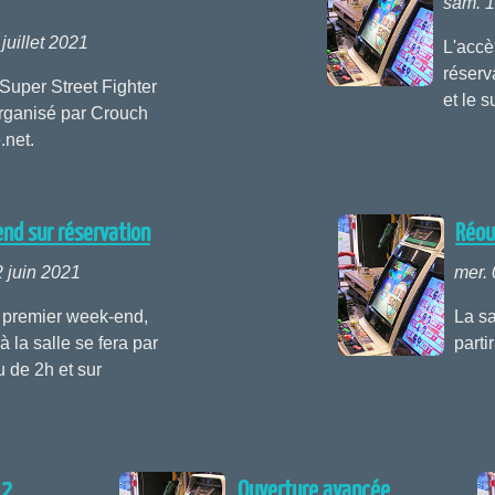
sam. 1
juillet 2021
L'accè
réserv
Super Street Fighter
et le s
rganisé par Crouch
.net.
nd sur réservation
Réou
 juin 2021
mer. 
 premier week-end,
La sa
à la salle se fera par
parti
 de 2h et sur
 2
Ouverture avancée