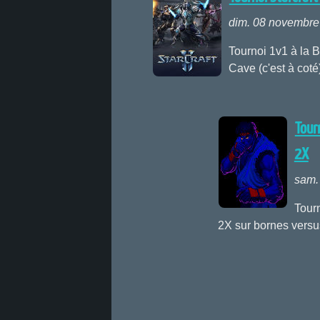
dim. 08 novembre
Tournoi 1v1 à la B
Cave (c'est à coté
Tour
2X
sam.
Tourn
2X sur bornes vers