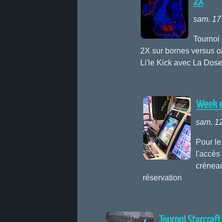
2X
sam. 17 
Tournoi 
2X sur bornes versus o
Li'le Kick avec La Dose
Week e
sam. 12
Pour le
l'accès 
créneau
réservation
Tournoi Starcraft