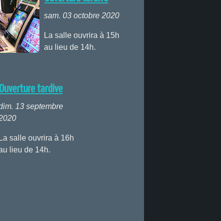
sam. 03 octobre 2020
La salle ouvrira à 15h
au lieu de 14h.
Ouverture tardive
dim. 13 septembre
2020
La salle ouvrira à 16h
au lieu de 14h.