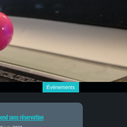
Événements
end sans réservation