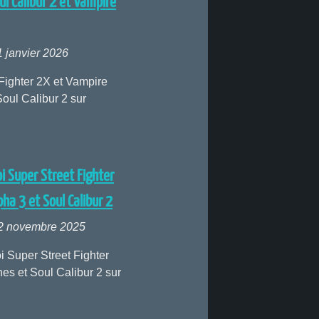
ul Calibur 2 et Vampire
1 janvier 2026
Fighter 2X et Vampire
Soul Calibur 2 sur
i Super Street Fighter
pha 3 et Soul Calibur 2
02 novembre 2025
i Super Street Fighter
nes et Soul Calibur 2 sur