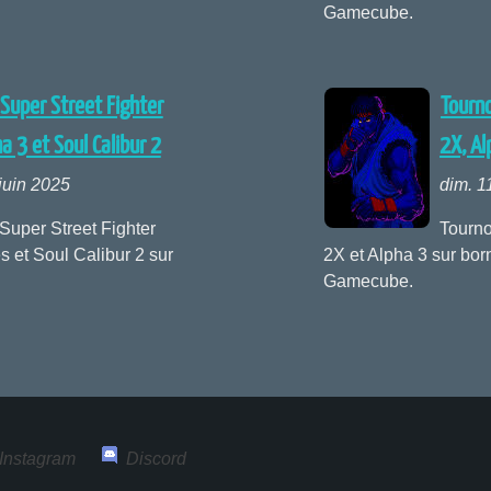
Gamecube.
 Super Street Fighter
Tourno
a 3 et Soul Calibur 2
2X, Al
juin 2025
dim. 1
Super Street Fighter
Tourno
s et Soul Calibur 2 sur
2X et Alpha 3 sur bor
Gamecube.
Instagram
Discord