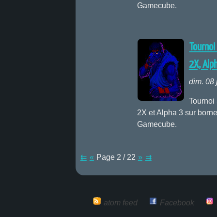
Gamecube.
Tournoi
2X, Alph
dim. 08 
Tournoi 
2X et Alpha 3 sur borne
Gamecube.
⇇
«
Page 2 / 22
»
⇉
atom feed
Facebook