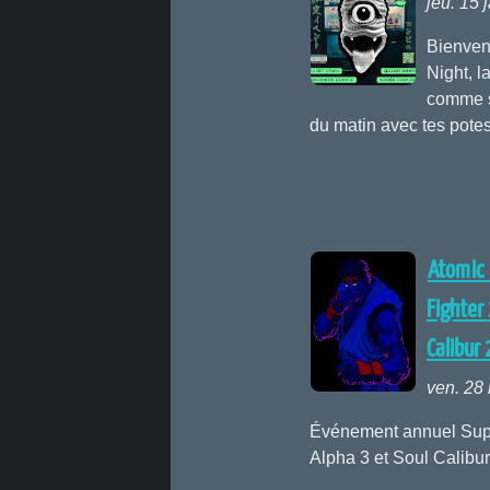
jeu. 15 
Bienven
Night, l
comme si
du matin avec tes pote
Atomic 
Fighter 
Calibur 
ven. 28
Événement annuel Supe
Alpha 3 et Soul Calibur 