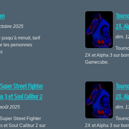
en
Tourno
2X, Al
ctobre 2025
dim. 1
jusqu’à minuit, tarif
ur les personnes
Tourno
es
2X et Alpha 3 sur bor
Gamecube.
 Super Street Fighter
Tourno
a 3 et Soul Calibur 2
2X, Al
 août 2025
dim. 13
Super Street Fighter
Tourno
s et Soul Calibur 2 sur
2X et Alpha 3 sur bor