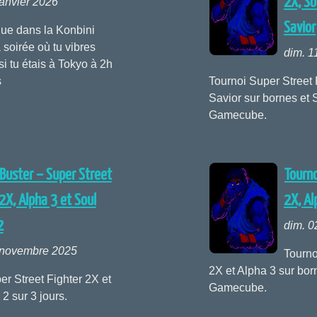
2X, So
janvier 2026
Savior
ue dans la Konbini
a soirée où tu vibres
dim. 1
 tu étais à Tokyo à 2h
s
Tournoi Super Street 
Savior sur bornes et 
Gamecube.
Buster – Super Street
Tourno
2X, Alpha 3 et Soul
2X, Al
2
dim. 
 novembre 2025
Tourno
2X et Alpha 3 sur bor
r Street Fighter 2X et
Gamecube.
2 sur 3 jours.