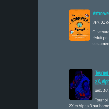
Astro'we
ven. 31 o
Ouverture 
réduit po
costumé
Tournoi
2X, Alph
dim. 10
Tournoi 
2X et Alpha 3 sur borne